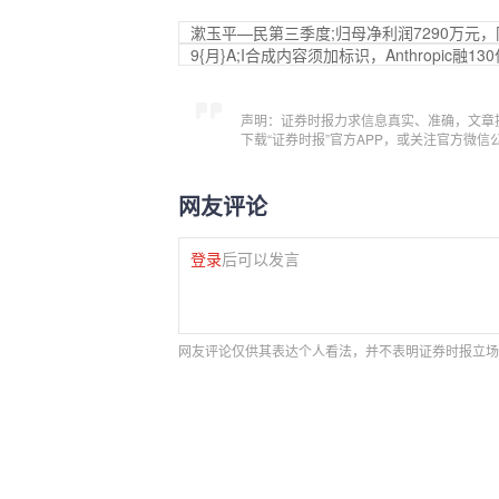
漱玉平—民第三季度;归母净利润7290万元
9{月}A;I合成内容须加标识，Anthropic融13
声明：证券时报力求信息真实、准确，文章
下载“证券时报”官方APP，或关注官方微
网友评论
登录
后可以发言
网友评论仅供其表达个人看法，并不表明证券时报立场