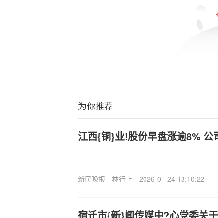
为你推荐
江西{铜}业!股份早盘涨逾8% 
新民晚报
林行止
2026-01-24 13:10:22
宿迁市{新}闻传媒中?心党委关