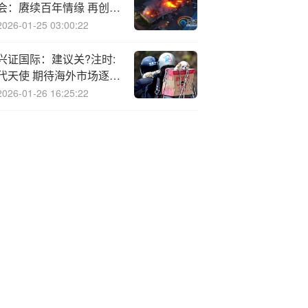
会：赓续百年情缘 再创时
代经典
2026-01-25 03:00:22
兴证国际：建议关?注时:
代天使 期待海外市场逐步
进入收获期
2026-01-26 16:25:22