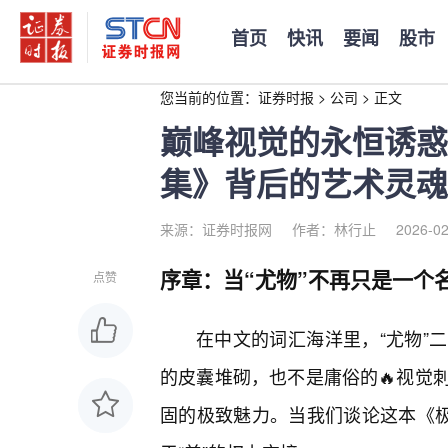
首页
快讯
要闻
股市
您当前的位置：
证券时报
>
公司
>
正文
巅峰视觉的永恒诱惑
集》背后的艺术灵魂
来源：证券时报网
作者：林行止
2026-02
序章：当“尤物”不再只是一个
点赞
在中文的词汇海洋里，“尤物”
的皮囊堆砌，也不是庸俗的🔥视觉
固的极致魅力。当我们谈论这本《