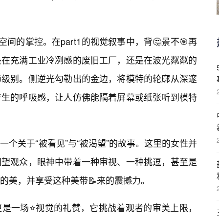
间的掌控。在part1的视觉叙事中，背🤔景不🎯再
是在充满工业冷冽感的废旧工厂，还是在波光粼粼的
师级别。侧逆光勾勒出的金边，将模特的轮廓从深邃
产生的呼吸感，让人仿佛能隔着屏幕或纸张听到模特
个关于“被看见”与“被渴望”的故事。这里的女性并
回望观众，眼神中带着一种审视、一种挑逗，甚至是
的美，并享受这种美带📝来的震撼力。
更是一场⭐视觉的礼赞，它挑战着观者的审美上限，