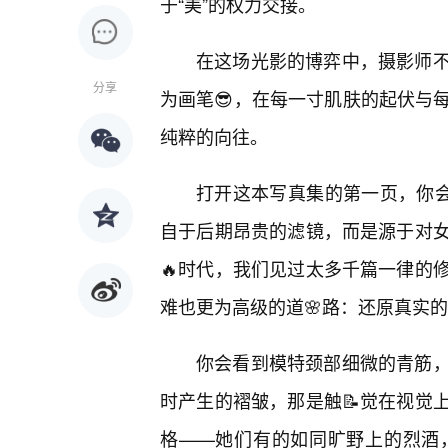
于“美”的权力交接。
在这场光影的博弈中，摄影师
分享
为画笔😎，在每一寸肌肤的起伏与
纯粹的向往。
打开这本写真集的第一页，你会
自于后期昂贵的滤镜，而是源于对
🔥时代，我们见过太多千篇一律的
难也更为高级的道🌸路：还原真实
你会看到模特颈部细微的青筋
时产生的褶皱，那是触📝觉在视觉
格——她们有的如同旷野上的烈酒