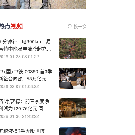
热点
视频
换一换
5!分钟补—电300km！易
事特中能易电液冷超充
桩，重新定义极致快充体
2026-01-28 08:01:22
验
中<国>中铁(00390)首3季
新签合同额1.58万亿元 同
比增长3.7%
2026-02-07 01:08:22
药明‘康’德：前三季度净
利润为120.76亿元 同比
增长84.84%
2026-01-30 21:43:22
五粮液携?手大阪世博