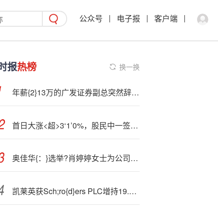
公众号
电子报
客户端
时报
热榜
换一换
年薪{2}13万的广发证券副总突然辞职！
首日大涨<超>3‘1’0%，股民中一签最高赚2.5万！谁在爆买恒坤新材？
奥佳华{：}选举?肖婷婷女士为公司第六届董事会职工董事
凯莱英获Sch;ro{d}ers PLC增持19.76万股 每股作价约96.75港元