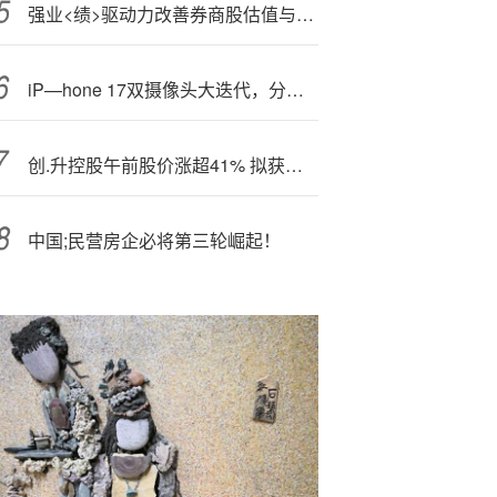
强业<绩>驱动力改善券商股估值与盈利
iP—hone 17双摄像头大迭代，分辨率达iPhone 16的4倍
创.升控股午前股价涨超41% 拟获溢价约6%提全购要约
中国;民营房企必将第三轮崛起！